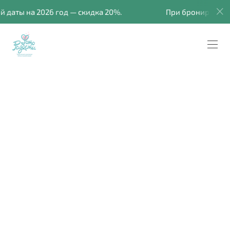
даты на 2026 год — скидка 20%.
При бронировании 
Венчание в Соборе
Святителя Николая
в Павшинской пойме
Собор Святителя Николая в Павшинской пойме.
Фотосессия Венчания.
Анатолий и Ирина