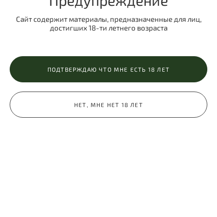
Предупреждение
Сайт содержит материалы, предназначенные для лиц,
достигших 18-ти летнего возраста
Фотосессия новорожденного дома
ПОДТВЕРЖДАЮ ЧТО МНЕ ЕСТЬ 18 ЛЕТ
Ваш малыш только появился на свет и вам хочется
запечатлеть каждый миг. Если вы решились отправиться
на фотосессию...
НЕТ, МНЕ НЕТ 18 ЛЕТ