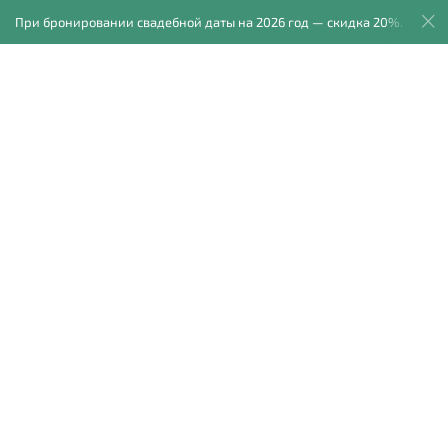
ри бронировании свадебной даты на 2026 год — скидка 20%.
графов
Фотокниги
Блог
Отзывы
Обо мне