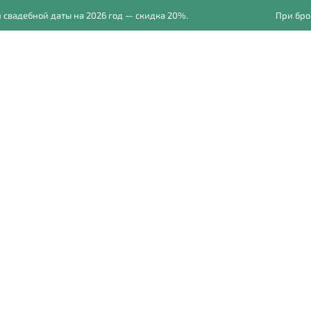
дебной даты на 2026 год — скидка 20%.
При брониро
Главная
Свадьбы
Фот