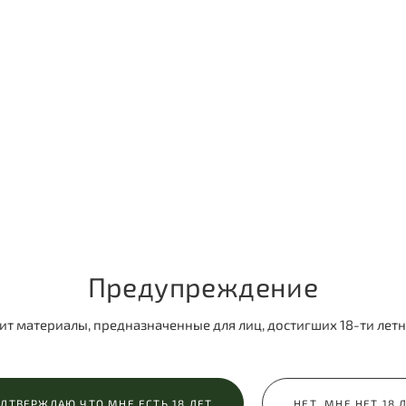
Стоматологический центр CRYONIC
Съемка для стоматологического центра CRYONIC
КОНТЕНТ ФОТОГРАФ
БИЗНЕС
Предупреждение
ит материалы, предназначенные для лиц, достигших 18-ти летн
ДТВЕРЖДАЮ ЧТО МНЕ ЕСТЬ 18 ЛЕТ
НЕТ, МНЕ НЕТ 18 