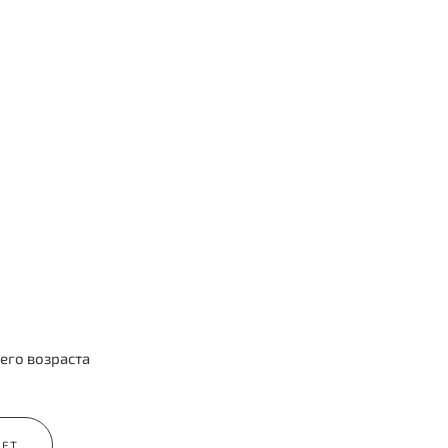
Съемка для Барбаршопа Черная
кость
Фотосъемка для Барбершопа Черная кость.
КОНТЕНТ ФОТОГРАФ
БИЗНЕС
его возраста
ЛЕТ