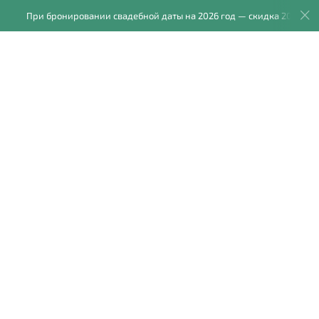
При бронировании свадебной даты на 2026 год — скидка 20%.
графов
Фотокниги
Блог
Отзывы
Обо мне
АФ
БИЗНЕС
ИНДИВИДУАЛЬНАЯ СЪЕМКА
ФОТОСЕССИЯ
КАДЕТЫ
ИДЕИ ДЛЯ ФОТОСЕСИИ