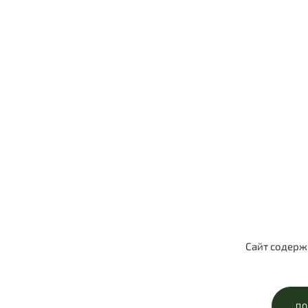
Домашняя фотосессия для Психолога
Домашняя фотосессия для психолога, Черница
Анастасия.
КОНТЕНТ ФОТОГРАФ
БИЗНЕС
ИНДИВИДУАЛЬНАЯ СЪЕМКА
Сайт содерж
ПО