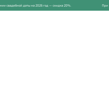
и свадебной даты на 2026 год — скидка 20%.
При б
Главная
Свадьбы
Фот
ВСЕ
ВЕНЧАНИЕ
РЕПОРТАЖНЫЙ ФОТОГР
ФОТОСЕССИЯ БЕРЕМЕННОСТИ
КРЕЩЕНИЕ
ДЕ