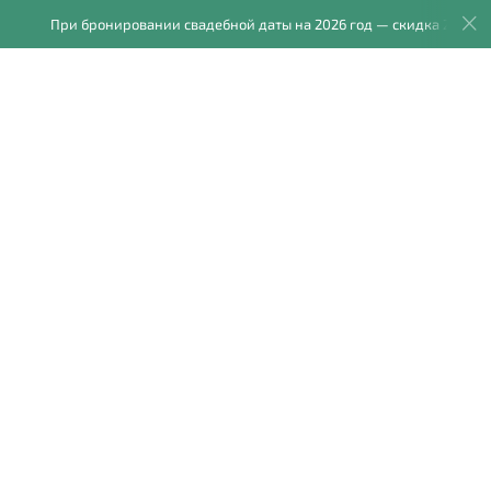
При бронировании свадебной даты на 2026 год — скидка 20%.
графов
Фотокниги
Блог
Отзывы
Обо мне