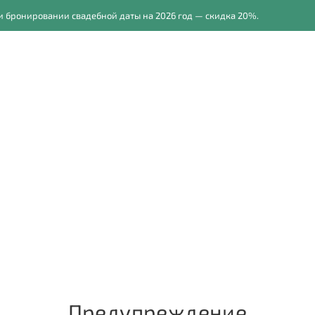
 бронировании свадебной даты на 2026 год — скидка 20%.
осессии
Прайс
Обучение фотографии
Для фото
Предупреждение