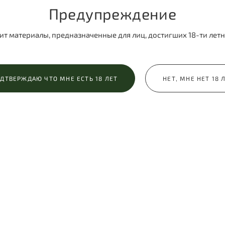
Предупреждение
ит материалы, предназначенные для лиц, достигших 18-ти летн
ДТВЕРЖДАЮ ЧТО МНЕ ЕСТЬ 18 ЛЕТ
НЕТ, МНЕ НЕТ 18 
Съемка
Ретушь
ересное — процесс съемки.
Я отправлю вам все фотогр
ь сделать комфортные
со съемки в цветокоррекци