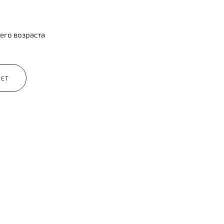
его возраста
ЛЕТ
Отдача материала
афии
Фотографии в цветокоррекции
и
вы получите уже на следующий день!