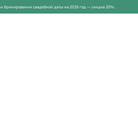
бронировании свадебной даты на 2026 год — скидка 20%.
осессии
Прайс
Обучение фотографии
Для фото