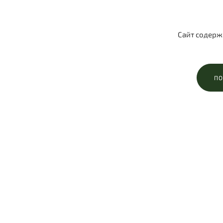
Сайт содерж
ПО
Процесс съемки
Я помогу вам подобрать подходящий
Самое инт
пакет для съемки, подберу локацию,
Я стараюс