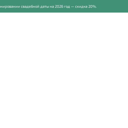
овании свадебной даты на 2026 год — скидка 20%.
П
осессии
Прайс
Обучение фотографии
Для фото
и для свадебной фотосессии 
Где фотографироваться, если на улице пошел дождь?
Пушкинская библиотека
ьерами 19-го века. В залах библиотеки можно организовать фо
но стоимость и условия нужно уточнять.
Адрес: г. Москва, ул. Спартаковская, д. 9.