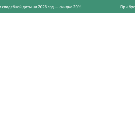
дебной даты на 2026 год — скидка 20%.
При бронир
Главная
Свадьбы
Фот
Локаци
Локация с с интер