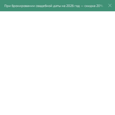
ри бронировании свадебной даты на 2026 год — скидка 20%.
графов
Фотокниги
Блог
Отзывы
Обо мне
в дождь
то- и видеосъемку,