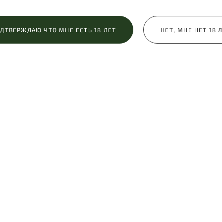
Усадьба Роден
ДТВЕРЖДАЮ ЧТО МНЕ ЕСТЬ 18 ЛЕТ
НЕТ, МНЕ НЕТ 18 
зал усадьбы можно арендовать для съемки. Стоимость и услов
уточнять.
Адрес: г. Москва, Старосадский пер., 5/8с6.