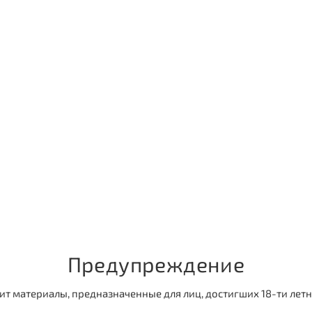
а проведение фотосессии можно оставить на сайте. Стоимость
300 рублей, ограничения по времени нет.
Вход в само пространство бесплатный.
Адрес: г. Москва, Восточная ул., 4, корп. 1.
Предупреждение
ит материалы, предназначенные для лиц, достигших 18-ти летн