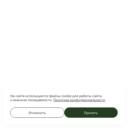
Влюбиться в Москву снова: топ секретных двориков
столицы
На сайте используются файлы cookie для работы сайта
и анализа посещаемости.
Политика конфиденциальности
Отклонить
Принять
Интересные и необычные локации для