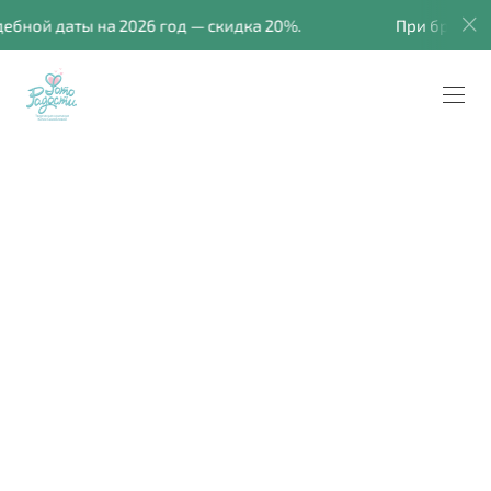
ой даты на 2026 год — скидка 20%.
При бронирован
Благоприятные дни для
свадьбы в 2025 году
Все молодожены мечтают о том, чтобы начало семейной
жизни было удачным. Есть множество способов
привлечь фортуну, и выбор благоприятного дня для
свадьбы — это отличный способ настроиться
на позитивную волну.
Информация о самых удачных и благоприятных датах