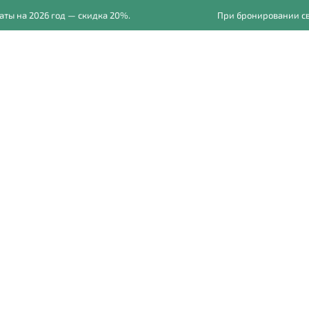
на 2026 год — скидка 20%.
При бронировании сваде
Главная
Свадьбы
Фот
Дождь и пасму