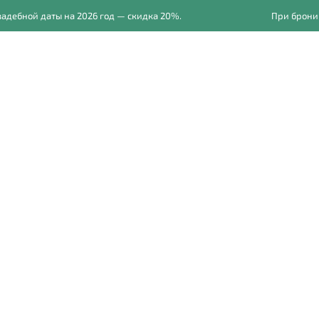
бной даты на 2026 год — скидка 20%.
При бронирова
осессии
Прайс
Обучение фотографии
Для фото
Настя и Юра
рная погода не помеха красивым кадрам. Свадебная серия реб